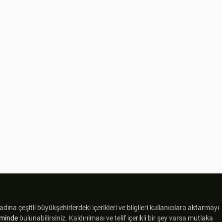
dına çeşitli büyükşehirlerdeki içerikleri ve bilgileri kullanıcılara aktarmayı
iriminde
bulunabilirsiniz. Kaldırılması ve telif içerikli bir şey varsa mutlaka