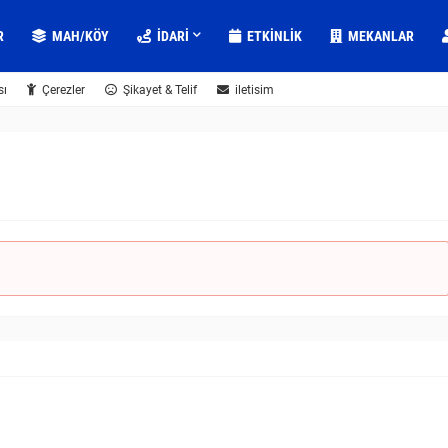
R
MAH/KÖY
IDARI
ETKINLIK
MEKANLAR
sı
Çerezler
Şikayet & Telif
iletisim