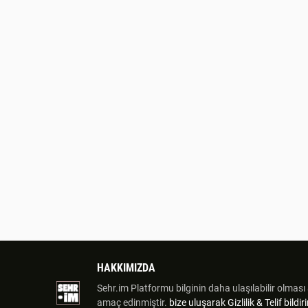
HAKKIMIZDA
Sehr.im Platformu bilginin daha ulaşılabilir olması a
amaç edinmiştir.
bize uluşarak
Gizlilik & Telif bild